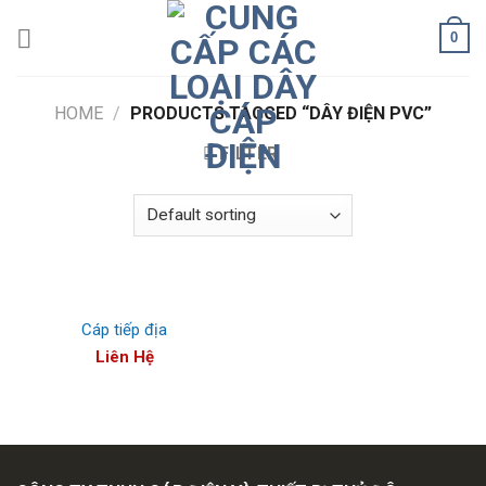
Skip
0
to
content
HOME
/
PRODUCTS TAGGED “DÂY ĐIỆN PVC”
FILTER
Cáp tiếp địa
Liên Hệ