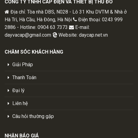
CÔNG TY TNHH CÁP ĐIỆN VÀ THIẾT BỊ THỦ ĐÔ
Địa chỉ: Tòa nhà DBS, N028 - Lô 31 Khu DVTM & Nhà ở
Hà Trì, Hà Cầu, Hà Đông, Hà Nội
Điện thoại: 0243 999
2886 - Hotline: 0904 63 7373
E-mail:
dayvacap@gmail.com
Website: daycap.net.vn
CHĂM SÓC KHÁCH HÀNG
Giải Pháp
Thanh Toán
Đại lý
Liên hệ
Câu hỏi thường gặp
NHẬN BÁO GIÁ