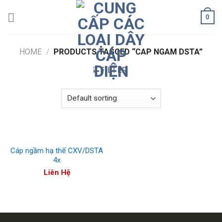
Skip
0
to
content
HOME
/
PRODUCTS TAGGED “CAP NGAM DSTA”
FILTER
Cáp ngầm hạ thế CXV/DSTA
4x
Liên Hệ