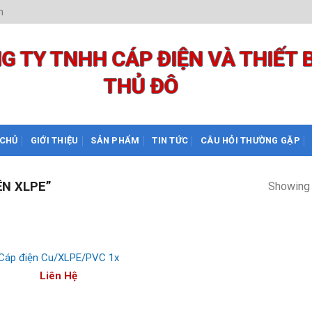
m
G TY TNHH CÁP ĐIỆN VÀ THIẾT B
THỦ ĐÔ
 CHỦ
GIỚI THIỆU
SẢN PHẨM
TIN TỨC
CÂU HỎI THƯỜNG GẶP
N XLPE”
Showing 
Cáp điện Cu/XLPE/PVC 1x
Liên Hệ