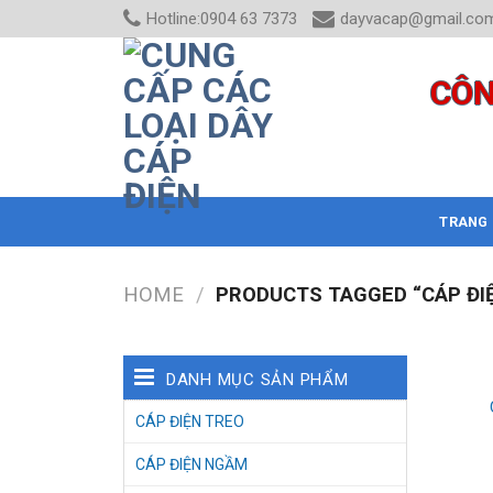
Skip
Hotline:0904 63 7373
dayvacap@gmail.co
to
content
CÔN
TRANG
HOME
/
PRODUCTS TAGGED “CÁP ĐIỆ
DANH MỤC SẢN PHẨM
CÁP ĐIỆN TREO
CÁP ĐIỆN NGẦM