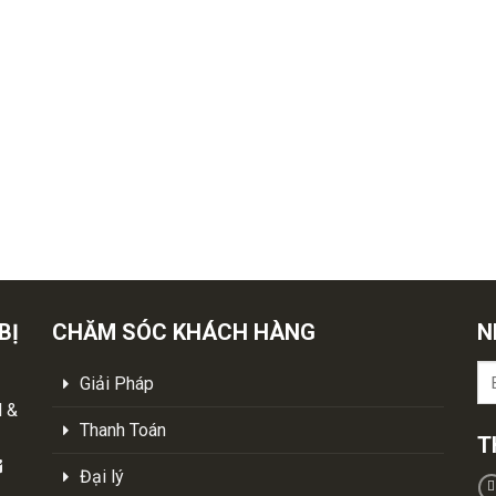
BỊ
CHĂM SÓC KHÁCH HÀNG
N
Giải Pháp
M &
Thanh Toán
T
Đại lý