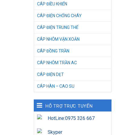
CÁP ĐIỀU KHIỂN
CÁP ĐIỆN CHỐNG CHÁY
CÁP ĐIỆN TRUNG THẾ
CÁP NHÔM VẶN XOẮN
CÁP ĐỒNG TRẦN
CÁP NHÔM TRẦN AC
CÁP ĐIỆN DẸT
CÁP HÀN – CAO SU
HỖ TRỢ TRỰC TUYẾN
HotLine:0975 326 667
Skyper