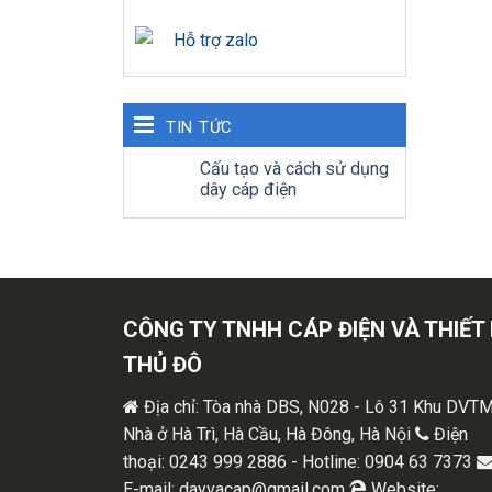
Hỗ trợ zalo
TIN TỨC
Cấu tạo và cách sử dụng
dây cáp điện
CÔNG TY TNHH CÁP ĐIỆN VÀ THIẾT 
THỦ ĐÔ
Địa chỉ: Tòa nhà DBS, N028 - Lô 31 Khu DVT
Nhà ở Hà Trì, Hà Cầu, Hà Đông, Hà Nội
Điện
thoại: 0243 999 2886 - Hotline: 0904 63 7373
E-mail: dayvacap@gmail.com
Website: