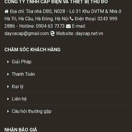
CÔNG TY TNHH CÁP ĐIỆN VÀ THIẾT BỊ THỦ ĐÔ
Địa chỉ: Tòa nhà DBS, N028 - Lô 31 Khu DVTM & Nhà ở
Hà Trì, Hà Cầu, Hà Đông, Hà Nội
Điện thoại: 0243 999
2886 - Hotline: 0904 63 7373
E-mail:
dayvacap@gmail.com
Website: daycap.net.vn
CHĂM SÓC KHÁCH HÀNG
Giải Pháp
Thanh Toán
Đại lý
Liên hệ
Câu hỏi thường gặp
NHẬN BÁO GIÁ