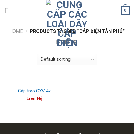
Skip
0
to
content
HOME
/
PRODUCTS TAGGED “CÁP ĐIỆN TÂN PHÚ”
FILTER
Cáp treo CXV 4x
Liên Hệ